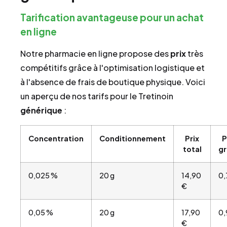
Tarification avantageuse pour un achat
en ligne
Notre pharmacie en ligne propose des
prix
très
compétitifs grâce à l'optimisation logistique et
à l'absence de frais de boutique physique. Voici
un aperçu de nos tarifs pour le Tretinoin
générique
:
Concentration
Conditionnement
Prix
P
total
g
0,025 %
20 g
14,90
0,
€
0,05 %
20 g
17,90
0,
€