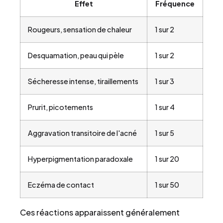
Effet
Fréquence
Rougeurs, sensation de chaleur
1 sur 2
Desquamation, peau qui pèle
1 sur 2
Sécheresse intense, tiraillements
1 sur 3
Prurit, picotements
1 sur 4
Aggravation transitoire de l'acné
1 sur 5
Hyperpigmentation paradoxale
1 sur 20
Eczéma de contact
1 sur 50
Ces réactions apparaissent généralement