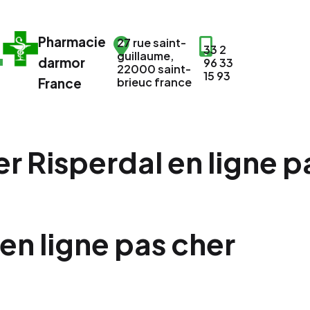
Pharmacie
27 rue saint-
33 2
guillaume,
darmor
96 33
22000 saint-
15 93
France
brieuc france
r Risperdal en ligne p
en ligne pas cher