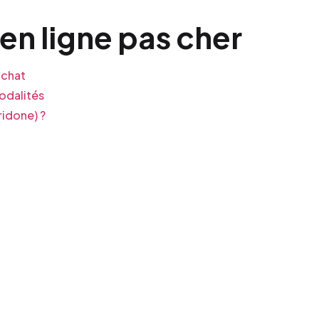
en ligne pas cher
achat
odalités
ridone) ?