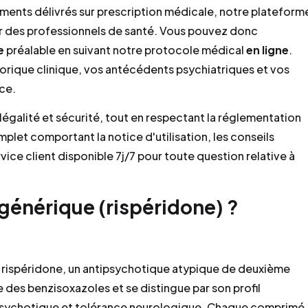
aments délivrés sur prescription médicale, notre plateform
ar des professionnels de santé. Vous pouvez donc
e
préalable en suivant notre protocole médical
en ligne
.
rique clinique, vos antécédents psychiatriques et vos
nce.
légalité et sécurité, tout en respectant la réglementation
plet comportant la notice d'utilisation, les conseils
ice client disponible 7j/7 pour toute question relative à
générique (rispéridone) ?
 rispéridone, un antipsychotique atypique de deuxième
e des benzisoxazoles et se distingue par son profil
ipsychotique et tolérance neurologique. Chaque comprimé