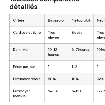
détaillés
Critère
Bisoprolol
Métoprolol
Nébi
Cardiosélectivité
Très
Élevée
Très
élevée
élev
Demi-vie
10-12
3-7 heures
10 h
heures
Prises par jour
1
1-2
1
Élimination rénale
50%
10%
38%
Prix moyen
9-15 €
8-12 €
12-1
mensuel