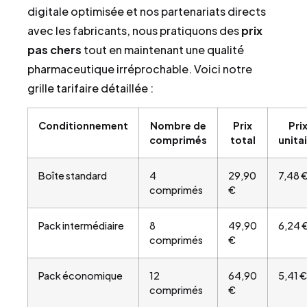
digitale optimisée et nos partenariats directs
avec les fabricants, nous pratiquons des
prix
pas chers
tout en maintenant une qualité
pharmaceutique irréprochable. Voici notre
grille tarifaire détaillée :
Conditionnement
Nombre de
Prix
Pri
comprimés
total
unita
Boîte standard
4
29,90
7,48 
comprimés
€
Pack intermédiaire
8
49,90
6,24 
comprimés
€
Pack économique
12
64,90
5,41 €
comprimés
€