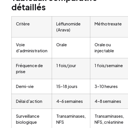
détaillés
Critère
Léflunomide
Méthotrexate
(Arava)
Voie
Orale
Orale ou
d'administration
injectable
Fréquence de
1 fois/jour
1 fois/semaine
prise
Demi-vie
15–18 jours
3–10 heures
Délai d'action
4–6 semaines
4–8 semaines
Surveillance
Transaminases,
Transaminases,
biologique
NFS
NFS, créatinine